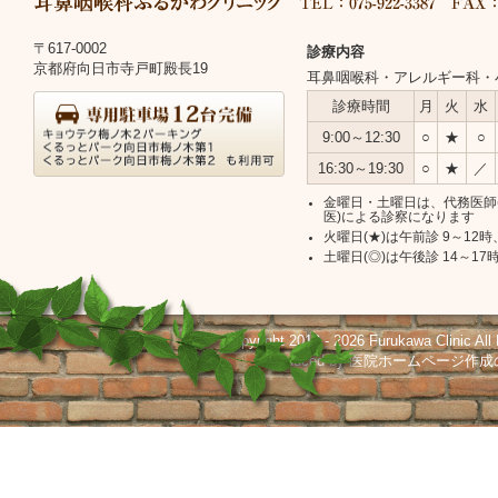
ー
〒617-0002
ク
診療内容
京都府向日市寺戸町殿長19
イ
耳鼻咽喉科・アレルギー科・
リ
診
診療時間
月
火
水
ニ
ン
療
ッ
9:00～12:30
○
★
○
フ
日
ク
16:30～19:30
○
★
／
時
情
ォ
金曜日・土曜日は、代務医師
報
医)による診察になります
火曜日(★)は午前診 9～12時
メ
土曜日(◎)は午後診 14～17
ー
シ
Copyright 2013 -
2026 Furukawa Clinic All
Produced by
医院ホームページ作成
ョ
ン