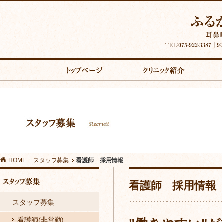
主
な
看
コ
護
ン
師
テ
採
ン
HOME
スタッフ募集
看護師 採用情報
用
ツ
看護師 採用情報
情
へ
スタッフ募集
報
の
看護師(非常勤)