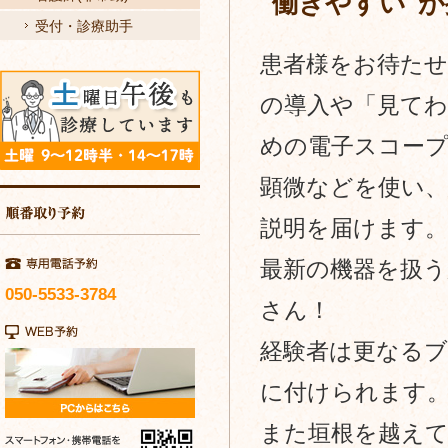
"働きやすい"
｜
リ
受付・診療助手
ふ
患者様をお待た
ン
る
ク
の導入や「見て
か
めの電子スコー
わ
顕微などを使い、
ク
説明を届けます。
リ
最新の機器を扱
ニ
050-5533-3784
さん！
ッ
経験者は更なる
ク
に付けられます
｜
耳
また垣根を越え