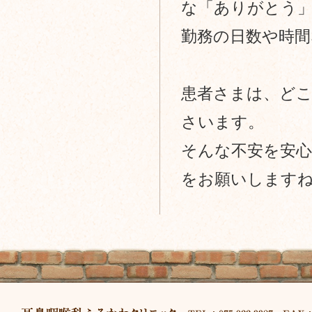
な「ありがとう
勤務の日数や時
患者さまは、ど
さいます。
そんな不安を安
をお願いします
フ
ッ
タ