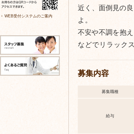
鼻
近く、面倒見の
WEB受付システムのご案内
咽
よ。
喉
不安や不調を抱え
科・
などでリラック
ア
レ
募集内容
ル
ギ
募集職種
ー
科
給与