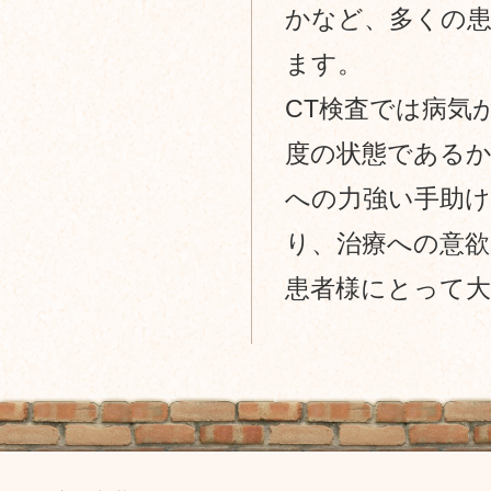
かなど、多くの
ます。
CT検査では病気
度の状態である
への力強い手助
り、治療への意
患者様にとって
フ
ッ