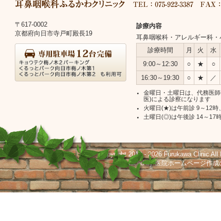
タ
ー
〒617-0002
ク
診療内容
京都府向日市寺戸町殿長19
イ
耳鼻咽喉科・アレルギー科・
リ
診
診療時間
月
火
水
ニ
ン
療
ッ
9:00～12:30
○
★
○
フ
日
ク
16:30～19:30
○
★
／
時
情
ォ
金曜日・土曜日は、代務医師
報
医)による診察になります
火曜日(★)は午前診 9～12時
メ
土曜日(◎)は午後診 14～17
ー
シ
Copyright 2013 -
2026 Furukawa Clinic All
Produced by
医院ホームページ作成
ョ
ン