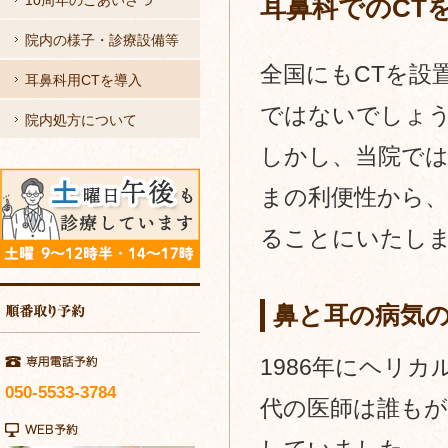
10周年のごあいさつ
耳鼻科でのCT
被
リ
院内の様子・診療設備等
爆
ン
全国にもCTを設
耳鼻科用CTを導入
CT）
ク
ではないでしょ
院内処方について
｜
しかし、当院では
ふ
まの利便性から、
る
ることにいたし
か
わ
鼻と耳の病気
ク
リ
1986年にヘリ
050-5533-3784
ニ
代の医師は誰も
ッ