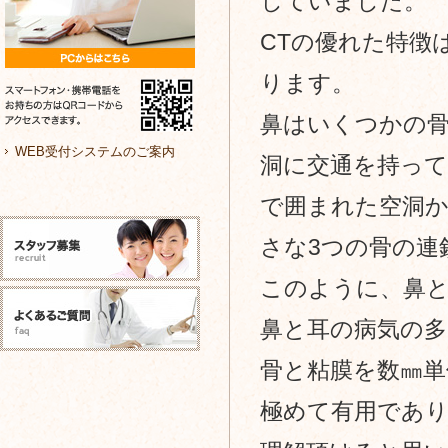
していました。
ク
CTの優れた特徴
｜
ります。
耳
鼻はいくつかの
鼻
WEB受付システムのご案内
洞に交通を持っ
咽
で囲まれた空洞
喉
さな3つの骨の連
科・
このように、鼻
ア
レ
鼻と耳の病気の
ル
骨と粘膜を数㎜単
ギ
極めて有用であ
ー