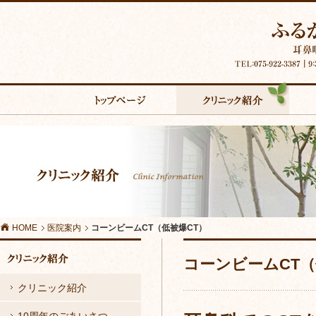
主
な
コ
コ
ー
ン
ン
テ
ビ
ン
HOME
医院案内
コーンビームCT（低被爆CT）
ー
ツ
コーンビームCT（
ム
へ
クリニック紹介
CT（低
の